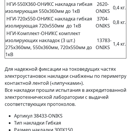
НГИ-550Х360-ОНИКС накладка гибкая
2620-
0,4 кг.
изолирующая 550х360мм до 1кВ
ONIKS
НГИ-720х550-ОНИКС накладка гибкая
3704-
0,8 кг.
изолирующая 720х550мм до 1кВ
ONIKS
НГИ-Комплект-ОНИКС комплект
изолирующих накладок (3 шт.)
13783-
1,4 кг.
275х360мм, 550х360мм, 720х550мм до
ONIKS
1кВ
Для надежной фиксации на токоведущих частях
электроустановок накладки снабжены по периметру
контактной лентой («липучками»).
Все накладки прошли испытания в аккредитованной
электротехнической лаборатории с выдачей
соответствующих протоколов.
Артикул
38433-ONIKS
Тип накладки
Гибкая
Размер накладки
300Х150