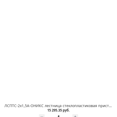
ЛСПТС-2х1,5А-ОНИКС лестница стеклопластиковая приставная, трансформируемая в стремянку, абразивное покрытием ступеней
15 295.35 руб.