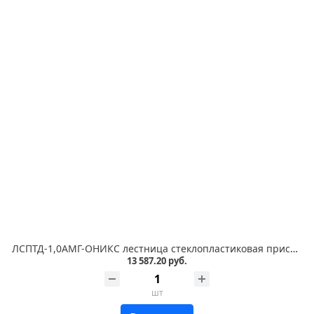
ЛСПТД-1,0АМГ-ОНИКС лестница стеклопластиковая приставная, трансформируемая в стремянку, металлические оконцеватели, с абразивным покрытием ступеней
13 587.20 руб.
шт