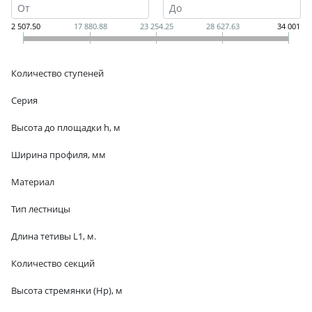
12 507.50
17 880.88
23 254.25
28 627.63
34 001
Количество ступеней
Серия
Высота до площадки h, м
Ширина профиля, мм
Материал
Тип лестницы
Длина тетивы L1, м.
Количество секций
Высота стремянки (Hр), м