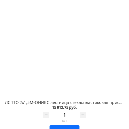
ЛСПТС-2х1,5М-ОНИКС лестница стеклопластиковая приставная, трансформируемая в стремянку, металлические оконцеватели
15 912.75 руб.
шт