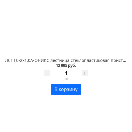
ЛСПТС-2х1,0А-ОНИКС лестница стеклопластиковая приставная, трансформируемая в стремянку с абразивным покрытием ступеней
12 995 руб.
шт
В корзину