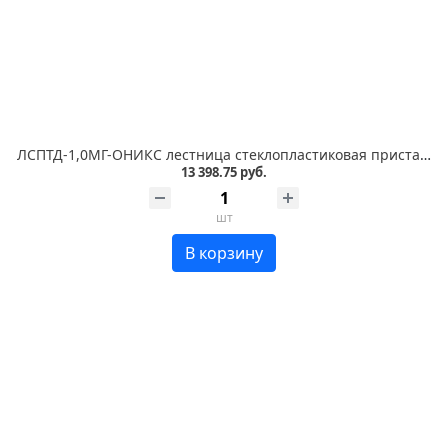
ЛСПТД-1,0МГ-ОНИКС лестница стеклопластиковая приставная, трансформируемая в стремянку, металлические оконцеватели
13 398.75 руб.
шт
В корзину