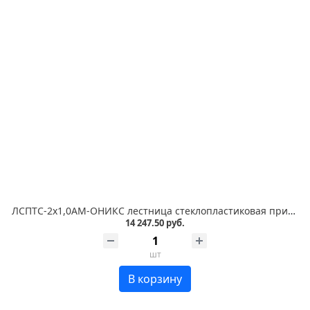
ЛСПТС-2х1,0АМ-ОНИКС лестница стеклопластиковая приставная, трансформируемая в стремянку, металлические оконцеватели, с абразивным покрытием ступеней
14 247.50 руб.
шт
В корзину