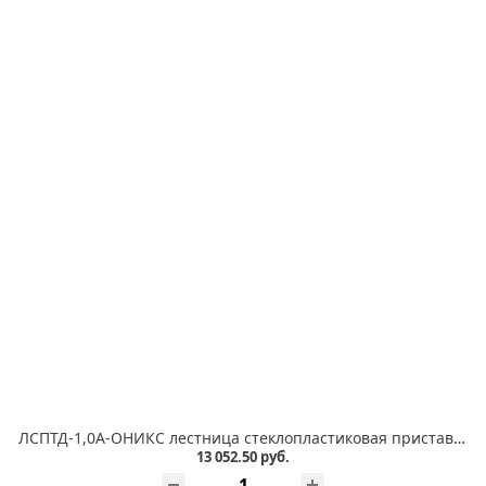
ЛСПТД-1,0А-ОНИКС лестница стеклопластиковая приставная, трансформируемая в стремянку с абразивным покрытием ступеней
13 052.50 руб.