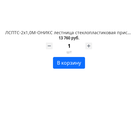
ЛСПТС-2х1,0М-ОНИКС лестница стеклопластиковая приставная, трансформируемая в стремянку, металлические оконцеватели
13 760 руб.
шт
В корзину