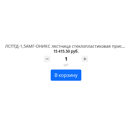
ЛСПТД-1,5АМГ-ОНИКС лестница стеклопластиковая приставная, трансформируемая в стремянку, металлические оконцеватели, с абразивным покрытием ступеней
15 415.50 руб.
шт
В корзину