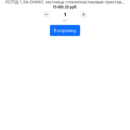
ЛСПТД-1,5А-ОНИКС лестница стеклопластиковая приставная, трансформируемая в стремянку с абразивным покрытием ступеней
15 005.25 руб.
шт
В корзину